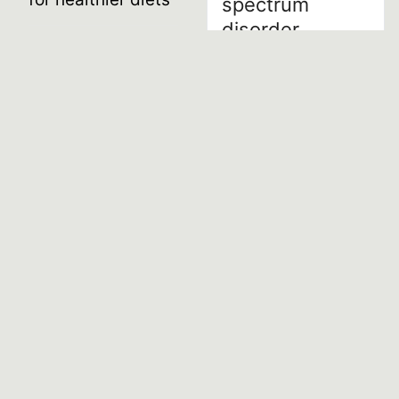
spectrum
disorder
Lead organisation
subjects:
development
Spoke leader
national dietary
Matteo Vittuari
guidelines
Managed by
UniPv
Principal investigators
Maria Vittoria Conti
DISCOVER MORE
Referred
SPOKE
to
07