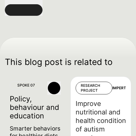
This blog post is related to
SPOKE 07
RESEARCH
IMPERT
PROJECT
Policy,
Improve
behaviour and
nutritional and
education
health condition
Smarter behaviors
of autism
for healthier diets