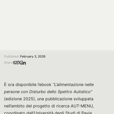
progetto AUT-MENU, dedicato al miglioramento
dell’esperienza del pasto di bambini e adolescenti con
ASD attraverso interventi di ristorazione collettiva ed
educazione alimentare.
/
/
Home
Magazine
È online l’ebook “L’alimentazione nelle persone con Disturbo dello Spettro Autistico”
Published:
February 3, 2026
Share:
È ora disponibile l’ebook
“L’alimentazione nelle
persone con Disturbo dello Spettro Autistico”
(edizione 2025), una pubblicazione sviluppata
nell’ambito del progetto di ricerca AUT-MENU,
coordinato dall’Università degli Studi di Pavia.